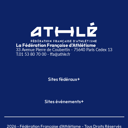
La Fédération Française d'Athlétisme
33 Avenue Pierre de Coubertin - 75640 Paris Cedex 13
T.01 53 80 70 00
- ffa@athle.fr
+
Sites fédéraux
SI-FFA
CALORG
+
Sites événements
Plateforme Formation
Meeting de Paris
Meeting de Paris indoor
MAIF Ekiden de Paris
2026
- Fédération Française d'Athlétisme - Tous Droits Réservés