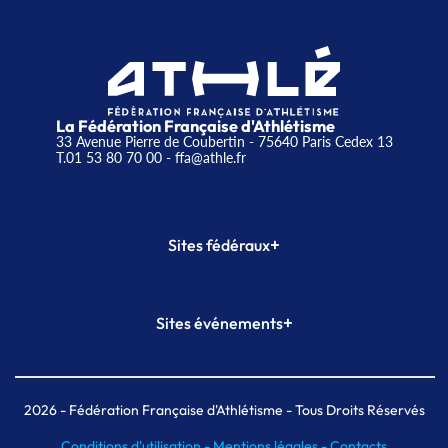
La Fédération Française d'Athlétisme
33 Avenue Pierre de Coubertin - 75640 Paris Cedex 13
T.01 53 80 70 00
- ffa@athle.fr
+
Sites fédéraux
SI-FFA
CALORG
+
Sites événements
Plateforme Formation
Meeting de Paris
Meeting de Paris indoor
MAIF Ekiden de Paris
2026
- Fédération Française d'Athlétisme - Tous Droits Réservés
Conditions d'utilisation -
Mentions légales -
Contacts