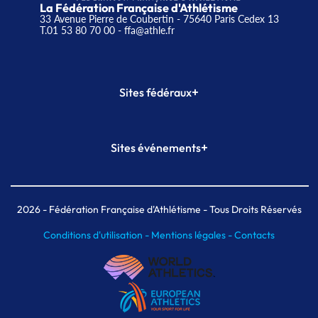
La Fédération Française d'Athlétisme
33 Avenue Pierre de Coubertin - 75640 Paris Cedex 13
T.01 53 80 70 00
- ffa@athle.fr
+
Sites fédéraux
SI-FFA
CALORG
+
Sites événements
Plateforme Formation
Meeting de Paris
Meeting de Paris indoor
MAIF Ekiden de Paris
2026
- Fédération Française d'Athlétisme - Tous Droits Réservés
Conditions d'utilisation -
Mentions légales -
Contacts