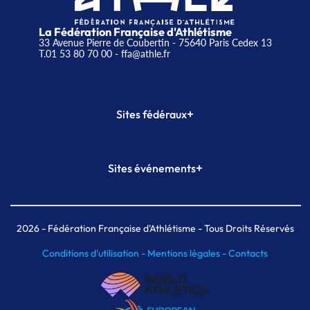
La Fédération Française d'Athlétisme
33 Avenue Pierre de Coubertin - 75640 Paris Cedex 13
T.01 53 80 70 00
- ffa@athle.fr
+
Sites fédéraux
SI-FFA
CALORG
+
Sites événements
Plateforme Formation
Meeting de Paris
Meeting de Paris indoor
MAIF Ekiden de Paris
2026
- Fédération Française d'Athlétisme - Tous Droits Réservés
Conditions d'utilisation -
Mentions légales -
Contacts