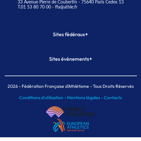
33 Avenue Pierre de Coubertin - 75640 Paris Cedex 13
T.01 53 80 70 00
- ffa@athle.fr
+
Sites fédéraux
SI-FFA
CALORG
+
Sites événements
Plateforme Formation
Meeting de Paris
Meeting de Paris indoor
MAIF Ekiden de Paris
2026
- Fédération Française d'Athlétisme - Tous Droits Réservés
Conditions d'utilisation -
Mentions légales -
Contacts