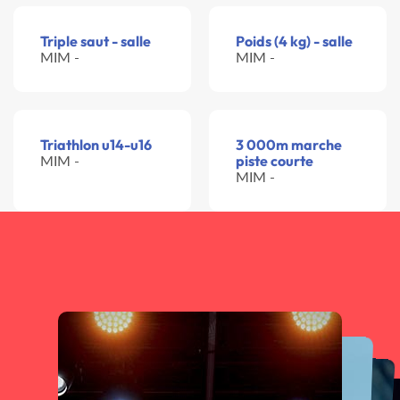
Triple saut - salle
Poids (4 kg) - salle
MIM -
MIM -
Triathlon u14-u16
3 000m marche
MIM -
piste courte
MIM -