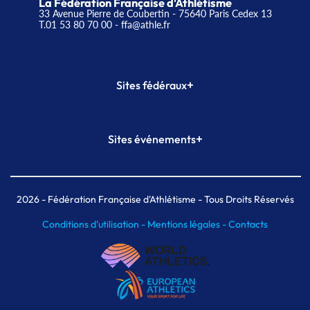
La Fédération Française d'Athlétisme
33 Avenue Pierre de Coubertin - 75640 Paris Cedex 13
T.01 53 80 70 00
- ffa@athle.fr
+
Sites fédéraux
SI-FFA
CALORG
+
Sites événements
Plateforme Formation
Meeting de Paris
Meeting de Paris indoor
MAIF Ekiden de Paris
2026
- Fédération Française d'Athlétisme - Tous Droits Réservés
Conditions d'utilisation -
Mentions légales -
Contacts