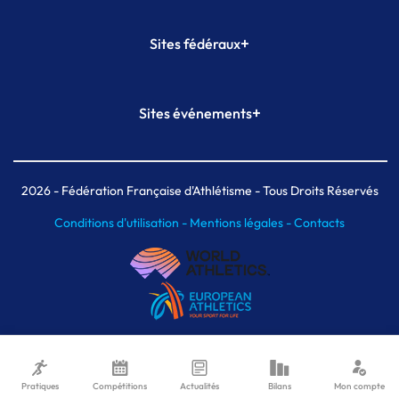
+
Sites fédéraux
SI-FFA
CALORG
+
Sites événements
Plateforme Formation
Meeting de Paris
Meeting de Paris indoor
MAIF Ekiden de Paris
2026
- Fédération Française d'Athlétisme - Tous Droits Réservés
Conditions d'utilisation -
Mentions légales -
Contacts
Pratiques
Compétitions
Actualités
Bilans
Mon compte