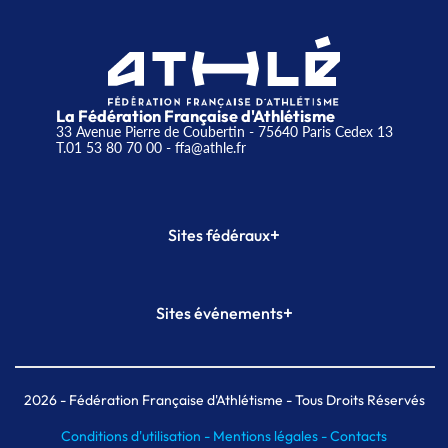
La Fédération Française d'Athlétisme
33 Avenue Pierre de Coubertin - 75640 Paris Cedex 13
T.01 53 80 70 00
- ffa@athle.fr
+
Sites fédéraux
SI-FFA
CALORG
+
Sites événements
Plateforme Formation
Meeting de Paris
Meeting de Paris indoor
MAIF Ekiden de Paris
2026
- Fédération Française d'Athlétisme - Tous Droits Réservés
Conditions d'utilisation -
Mentions légales -
Contacts