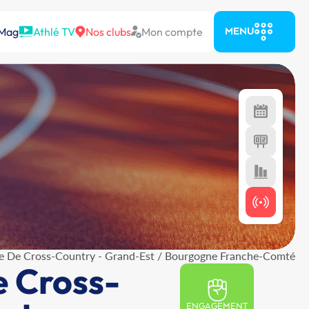
 Mag
Athlé TV
Nos clubs
Mon compte
MENU
e De Cross-Country - Grand-Est / Bourgogne Franche-Comté
e Cross-
ENGAGEMENT