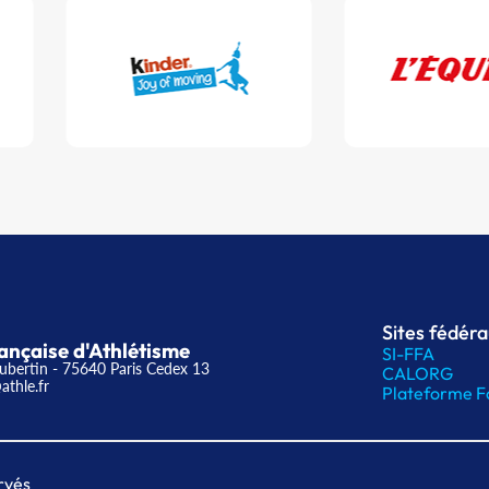
Sites fédér
ançaise d'Athlétisme
SI-FFA
ubertin - 75640 Paris Cedex 13
CALORG
athle.fr
Plateforme F
rvés