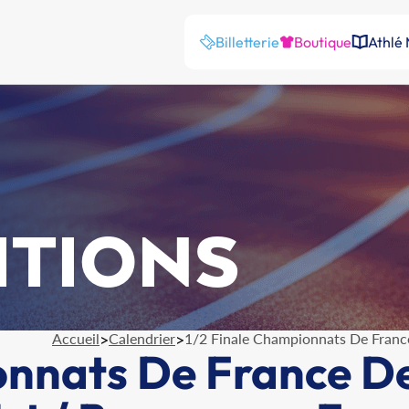
Billetterie
Boutique
Athlé
ITIONS
Accueil
>
Calendrier
>
1/2 Finale Championnats De Franc
onnats De France D