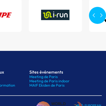
aux
Sites événements
Meeting de Paris
Meeting de Paris indoor
ormation
MAIF Ekiden de Paris