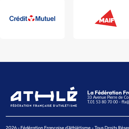
La Fédération Fr
33 Avenue Pierre de Co
T.01 53 80 70 00
- ffa@
2026
- Fédération Française d'Athlétisme - Tous Droits Rése