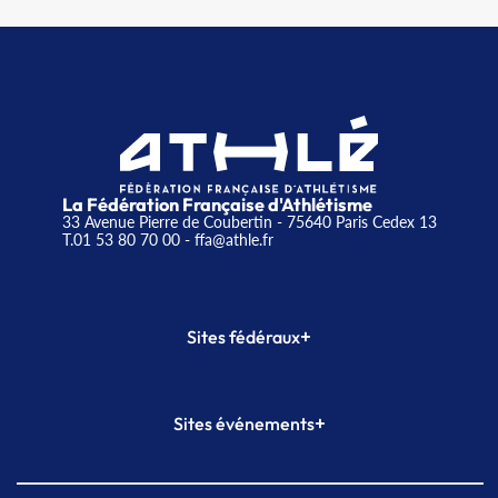
La Fédération Française d'Athlétisme
33 Avenue Pierre de Coubertin - 75640 Paris Cedex 13
T.01 53 80 70 00
- ffa@athle.fr
+
Sites fédéraux
SI-FFA
CALORG
+
Sites événements
Plateforme Formation
Meeting de Paris
Meeting de Paris indoor