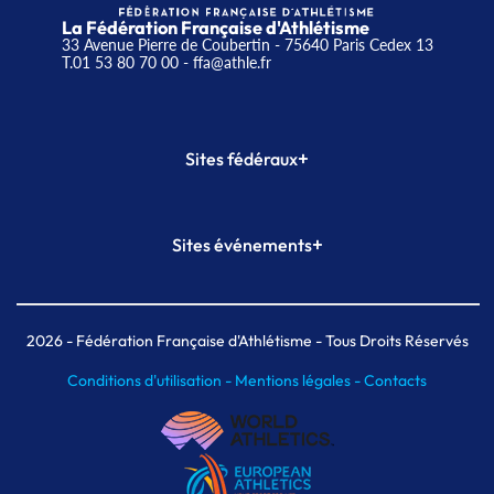
La Fédération Française d'Athlétisme
33 Avenue Pierre de Coubertin - 75640 Paris Cedex 13
T.01 53 80 70 00
- ffa@athle.fr
+
Sites fédéraux
SI-FFA
CALORG
+
Sites événements
Plateforme Formation
Meeting de Paris
Meeting de Paris indoor
MAIF Ekiden de Paris
2026
- Fédération Française d'Athlétisme - Tous Droits Réservés
Conditions d'utilisation -
Mentions légales -
Contacts