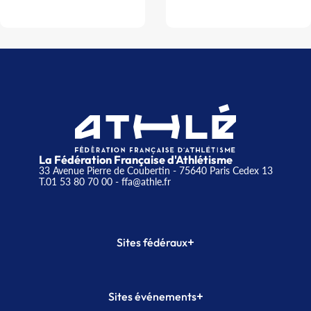
La Fédération Française d'Athlétisme
33 Avenue Pierre de Coubertin - 75640 Paris Cedex 13
T.01 53 80 70 00
- ffa@athle.fr
+
Sites fédéraux
SI-FFA
CALORG
+
Sites événements
Plateforme Formation