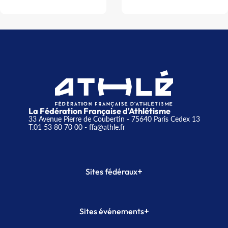
La Fédération Française d'Athlétisme
33 Avenue Pierre de Coubertin - 75640 Paris Cedex 13
T.01 53 80 70 00
- ffa@athle.fr
+
Sites fédéraux
SI-FFA
CALORG
+
Sites événements
Plateforme Formation
Meeting de Paris