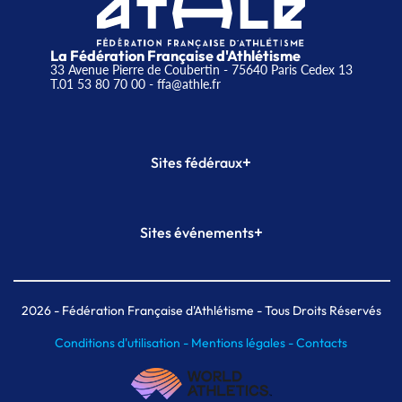
La Fédération Française d'Athlétisme
33 Avenue Pierre de Coubertin - 75640 Paris Cedex 13
T.01 53 80 70 00
- ffa@athle.fr
+
Sites fédéraux
SI-FFA
CALORG
+
Sites événements
Plateforme Formation
Meeting de Paris
Meeting de Paris indoor
MAIF Ekiden de Paris
2026
- Fédération Française d'Athlétisme - Tous Droits Réservés
Conditions d'utilisation -
Mentions légales -
Contacts