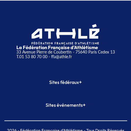
La Fédération Française d'Athlétisme
33 Avenue Pierre de Coubertin - 75640 Paris Cedex 13
T.01 53 80 70 00
- ffa@athle.fr
+
Sites fédéraux
SI-FFA
CALORG
+
Sites événements
Plateforme Formation
Meeting de Paris
Meeting de Paris indoor
MAIF Ekiden de Paris
2026
- Fédération Française d'Athlétisme - Tous Droits Réservés