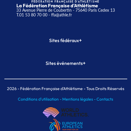
La Fédération Française d'Athlétisme
33 Avenue Pierre de Coubertin - 75640 Paris Cedex 13
T.01 53 80 70 00
- ffa@athle.fr
+
Sites fédéraux
SI-FFA
CALORG
+
Sites événements
Plateforme Formation
Meeting de Paris
Meeting de Paris indoor
MAIF Ekiden de Paris
2026
- Fédération Française d'Athlétisme - Tous Droits Réservés
Conditions d'utilisation -
Mentions légales -
Contacts