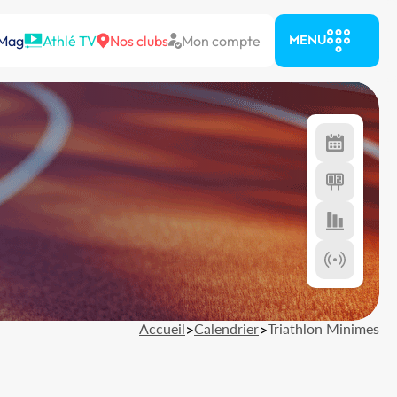
 Mag
Athlé TV
Nos clubs
Mon compte
MENU
Accueil
>
Calendrier
>
Triathlon Minimes