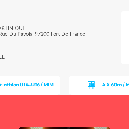
ARTINIQUE
 Rue Du Pavois, 97200 Fort De France
EE
riathlon U14-U16 / MIM
4 X 60m / 