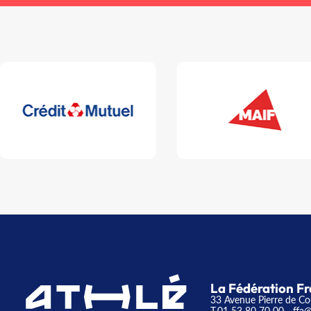
La Fédération Fr
33 Avenue Pierre de Co
T.01 53 80 70 00
- ffa@