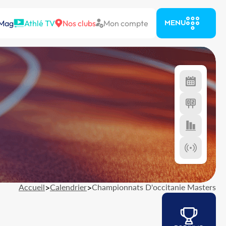
 Mag
Athlé TV
Nos clubs
Mon compte
MENU
Accueil
>
Calendrier
>
Championnats D'occitanie Masters