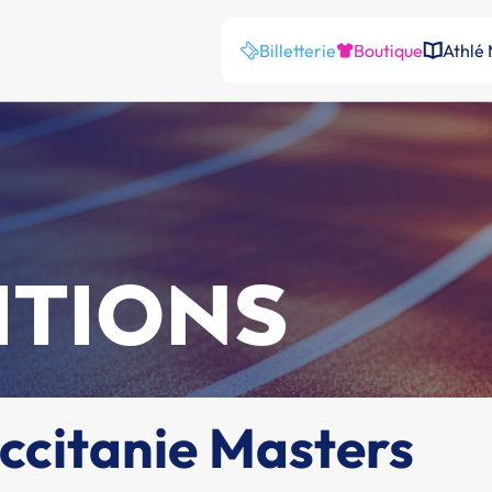
Billetterie
Boutique
Athlé
ITIONS
citanie Masters