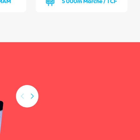
/ MAM
5 000m Marche / TCF