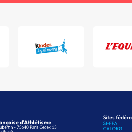
Sites fédér
ançaise d'Athlétisme
SI-FFA
ubertin - 75640 Paris Cedex 13
CALORG
athle.fr