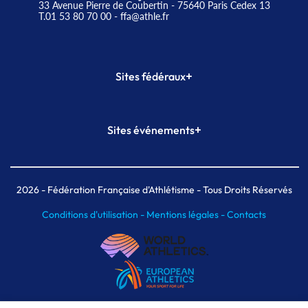
33 Avenue Pierre de Coubertin - 75640 Paris Cedex 13
T.01 53 80 70 00
- ffa@athle.fr
+
Sites fédéraux
SI-FFA
CALORG
+
Sites événements
Plateforme Formation
Meeting de Paris
Meeting de Paris indoor
MAIF Ekiden de Paris
2026
- Fédération Française d'Athlétisme - Tous Droits Réservés
Conditions d'utilisation -
Mentions légales -
Contacts