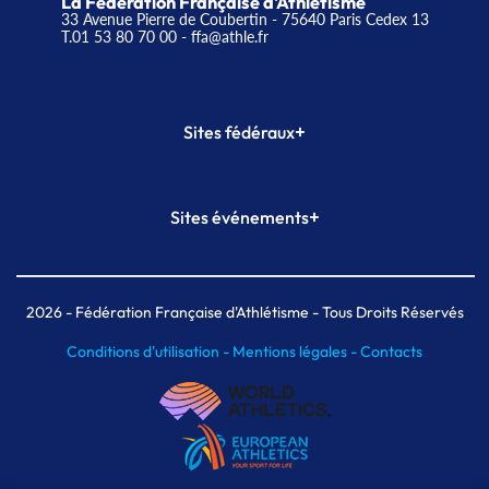
La Fédération Française d'Athlétisme
33 Avenue Pierre de Coubertin - 75640 Paris Cedex 13
T.01 53 80 70 00
- ffa@athle.fr
+
Sites fédéraux
SI-FFA
CALORG
+
Sites événements
Plateforme Formation
Meeting de Paris
Meeting de Paris indoor
MAIF Ekiden de Paris
2026
- Fédération Française d'Athlétisme - Tous Droits Réservés
Conditions d'utilisation -
Mentions légales -
Contacts