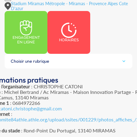
Stadium Miramas Métropole - Miramas - Provence Alpes Cote
D'azur
ENGAGEMENT
HORAIRES
EN LIGNE
Choisir une rubrique
rmations pratiques
l’organisateur
: CHRISTOPHE CATONI
e
: Michel Bertrand / Ac Miramas - Maison Innovation Partage - 
Camus, 13140 Miramas
ne 1
: 0684972266
catoni.christophe@gmail.com
ernet
:
comite84athle.athle.org/upload/ssites/001229/photos_affiches_
 du stade
: Rond-Point Du Portugal, 13140 MIRAMAS