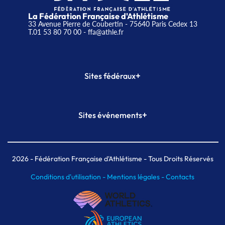
La Fédération Française d'Athlétisme
33 Avenue Pierre de Coubertin - 75640 Paris Cedex 13
T.01 53 80 70 00
- ffa@athle.fr
+
Sites fédéraux
SI-FFA
CALORG
+
Sites événements
Plateforme Formation
Meeting de Paris
Meeting de Paris indoor
MAIF Ekiden de Paris
2026
- Fédération Française d'Athlétisme - Tous Droits Réservés
Conditions d'utilisation -
Mentions légales -
Contacts