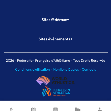
+
Sites fédéraux
SI-FFA
CALORG
+
Sites événements
Plateforme Formation
Meeting de Paris
Meeting de Paris indoor
MAIF Ekiden de Paris
2026
- Fédération Française d'Athlétisme - Tous Droits Réservés
Conditions d'utilisation -
Mentions légales -
Contacts