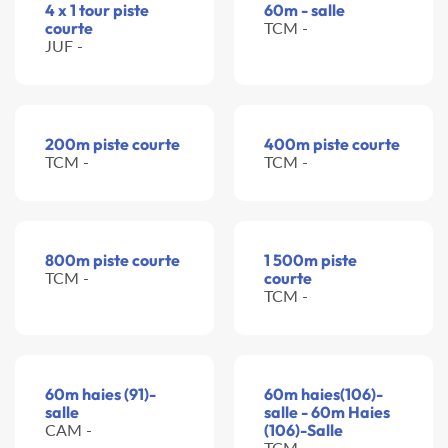
4 x 1 tour piste
60m - salle
courte
TCM -
JUF -
200m piste courte
400m piste courte
TCM -
TCM -
800m piste courte
1 500m piste
TCM -
courte
TCM -
60m haies (91)-
60m haies(106)-
salle
salle - 60m Haies
CAM -
(106)-Salle
TCM -