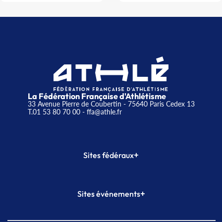
La Fédération Française d'Athlétisme
33 Avenue Pierre de Coubertin - 75640 Paris Cedex 13
T.01 53 80 70 00
- ffa@athle.fr
+
Sites fédéraux
SI-FFA
CALORG
+
Sites événements
Plateforme Formation
Meeting de Paris