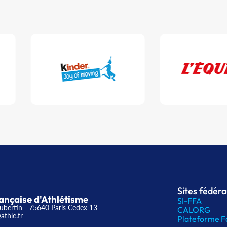
Sites fédér
ançaise d'Athlétisme
SI-FFA
ubertin - 75640 Paris Cedex 13
CALORG
athle.fr
Plateforme F