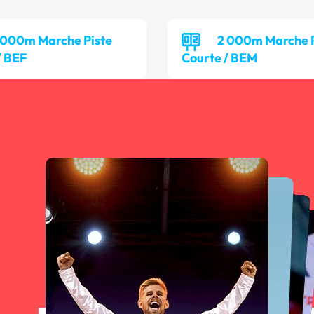
 000m Marche Piste
2 000m Marche P
/ BEF
Courte / BEM