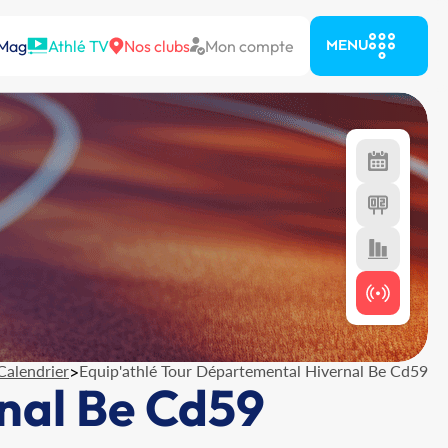
 Mag
Athlé TV
Nos clubs
Mon compte
MENU
Calendrier
>
Equip'athlé Tour Départemental Hivernal Be Cd59
nal Be Cd59