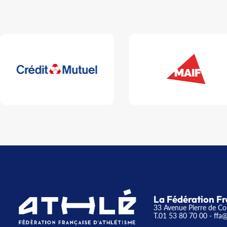
La Fédération Fr
33 Avenue Pierre de Co
T.01 53 80 70 00
- ffa@