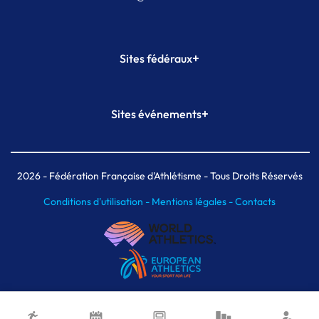
+
Sites fédéraux
SI-FFA
CALORG
+
Sites événements
Plateforme Formation
Meeting de Paris
Meeting de Paris indoor
MAIF Ekiden de Paris
2026
- Fédération Française d'Athlétisme - Tous Droits Réservés
Conditions d'utilisation -
Mentions légales -
Contacts