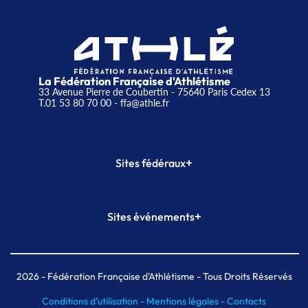
La Fédération Française d'Athlétisme
33 Avenue Pierre de Coubertin - 75640 Paris Cedex 13
T.01 53 80 70 00
- ffa@athle.fr
+
Sites fédéraux
SI-FFA
CALORG
+
Sites événements
Plateforme Formation
Meeting de Paris
Meeting de Paris indoor
MAIF Ekiden de Paris
2026
- Fédération Française d'Athlétisme - Tous Droits Réservés
Conditions d'utilisation -
Mentions légales -
Contacts