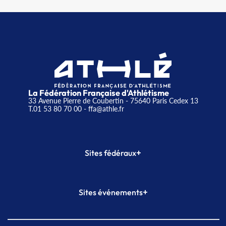
La Fédération Française d'Athlétisme
33 Avenue Pierre de Coubertin - 75640 Paris Cedex 13
T.01 53 80 70 00
- ffa@athle.fr
+
Sites fédéraux
SI-FFA
CALORG
+
Sites événements
Plateforme Formation
Meeting de Paris
Meeting de Paris indoor