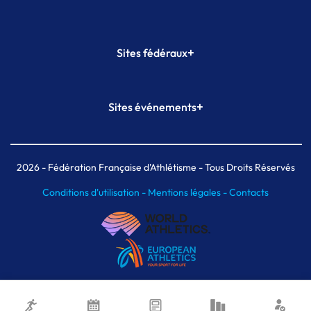
+
Sites fédéraux
SI-FFA
CALORG
+
Sites événements
Plateforme Formation
Meeting de Paris
Meeting de Paris indoor
MAIF Ekiden de Paris
2026
- Fédération Française d'Athlétisme - Tous Droits Réservés
Conditions d'utilisation -
Mentions légales -
Contacts