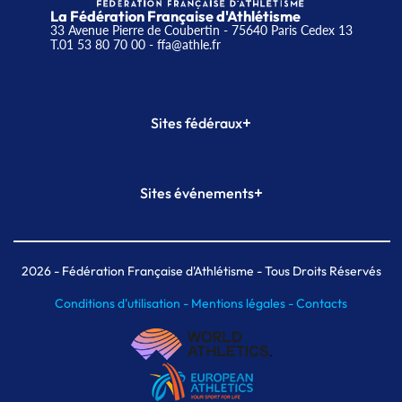
La Fédération Française d'Athlétisme
33 Avenue Pierre de Coubertin - 75640 Paris Cedex 13
T.01 53 80 70 00
- ffa@athle.fr
+
Sites fédéraux
SI-FFA
CALORG
+
Sites événements
Plateforme Formation
Meeting de Paris
Meeting de Paris indoor
MAIF Ekiden de Paris
2026
- Fédération Française d'Athlétisme - Tous Droits Réservés
Conditions d'utilisation -
Mentions légales -
Contacts