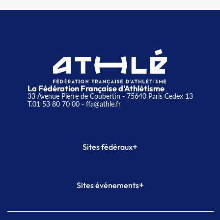
La Fédération Française d'Athlétisme
33 Avenue Pierre de Coubertin - 75640 Paris Cedex 13
T.01 53 80 70 00
- ffa@athle.fr
+
Sites fédéraux
SI-FFA
CALORG
+
Sites événements
Plateforme Formation
Meeting de Paris
Meeting de Paris indoor