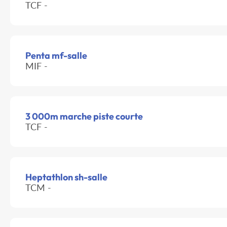
TCF -
Penta mf-salle
MIF -
3 000m marche piste courte
TCF -
Heptathlon sh-salle
TCM -