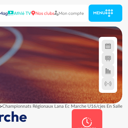
 Mag
Athlé TV
Nos clubs
Mon compte
MENU
>
Championnats Régionaux Lana Ec Marche U16/cjes En Salle
rche