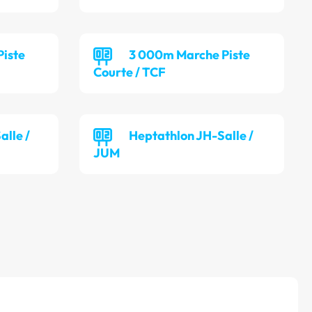
iste
3 000m Marche Piste
Courte / TCF
lle /
Heptathlon JH-Salle /
JUM