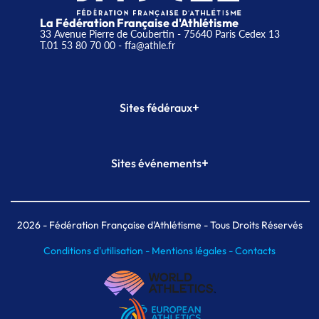
La Fédération Française d'Athlétisme
33 Avenue Pierre de Coubertin - 75640 Paris Cedex 13
T.01 53 80 70 00
- ffa@athle.fr
+
Sites fédéraux
SI-FFA
CALORG
+
Sites événements
Plateforme Formation
Meeting de Paris
Meeting de Paris indoor
MAIF Ekiden de Paris
2026
- Fédération Française d'Athlétisme - Tous Droits Réservés
Conditions d'utilisation -
Mentions légales -
Contacts