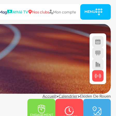
 Mag
Athlé TV
Nos clubs
Mon compte
MENU
Accueil
>
Calendrier
>
Ekiden De Rouen
ENGAGEMENT