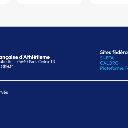
Sites fédér
ançaise d'Athlétisme
SI-FFA
ubertin - 75640 Paris Cedex 13
CALORG
athle.fr
Plateforme F
rvés