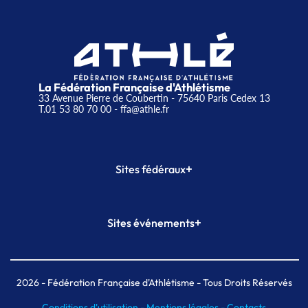
La Fédération Française d'Athlétisme
33 Avenue Pierre de Coubertin - 75640 Paris Cedex 13
T.01 53 80 70 00
- ffa@athle.fr
+
Sites fédéraux
SI-FFA
CALORG
+
Sites événements
Plateforme Formation
Meeting de Paris
Meeting de Paris indoor
MAIF Ekiden de Paris
2026
- Fédération Française d'Athlétisme - Tous Droits Réservés
Conditions d'utilisation -
Mentions légales -
Contacts