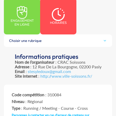
ENGAGEMENT
HORAIRES
EN LIGNE
Choisir une rubrique
Informations pratiques
Nom de l’organisateur
: CRAC Soissons
Adresse
: 12 Rue De La Bourgogne, 02200 Pasly
Email
:
stesyledoux@gmail.com
Site internet
:
http://www.ville-soissons.fr/
Code compétition
: 310084
Niveau
: Régional
Type
: Running / Meeting - Course - Cross
Personnes à contacter en cas d'erreur de contenu sur