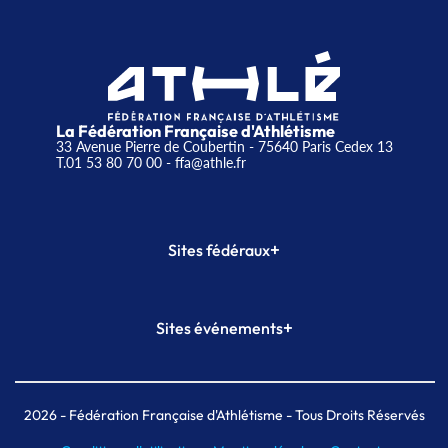
La Fédération Française d'Athlétisme
33 Avenue Pierre de Coubertin - 75640 Paris Cedex 13
T.01 53 80 70 00
- ffa@athle.fr
+
Sites fédéraux
SI-FFA
CALORG
+
Sites événements
Plateforme Formation
Meeting de Paris
Meeting de Paris indoor
MAIF Ekiden de Paris
2026
- Fédération Française d'Athlétisme - Tous Droits Réservés