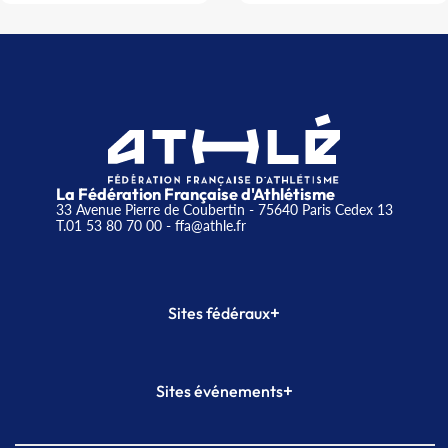
La Fédération Française d'Athlétisme
33 Avenue Pierre de Coubertin - 75640 Paris Cedex 13
T.01 53 80 70 00
- ffa@athle.fr
+
Sites fédéraux
SI-FFA
CALORG
+
Sites événements
Plateforme Formation
Meeting de Paris