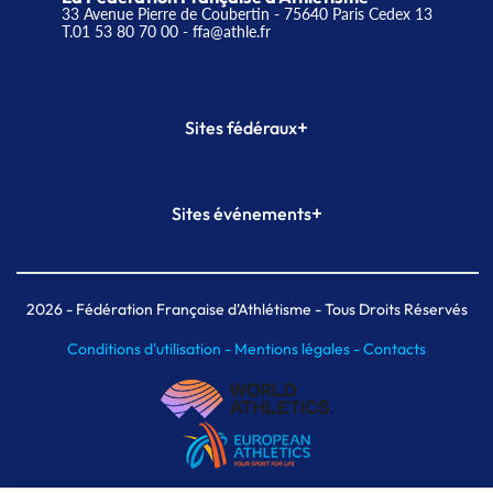
33 Avenue Pierre de Coubertin - 75640 Paris Cedex 13
T.01 53 80 70 00
- ffa@athle.fr
+
Sites fédéraux
SI-FFA
CALORG
+
Sites événements
Plateforme Formation
Meeting de Paris
Meeting de Paris indoor
MAIF Ekiden de Paris
2026
- Fédération Française d'Athlétisme - Tous Droits Réservés
Conditions d'utilisation -
Mentions légales -
Contacts