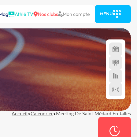
 Mag
Athlé TV
Nos clubs
Mon compte
MENU
Accueil
>
Calendrier
>
Meeting De Saint Médard En Jalles