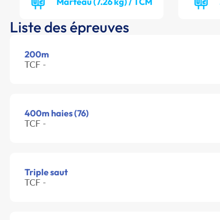
Marteau (7.26 kg) / TCM
Liste des épreuves
200m
TCF -
400m haies (76)
TCF -
Triple saut
TCF -