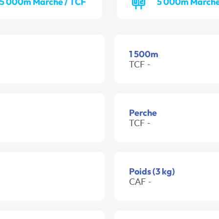
5 000m Marche / TCF
5 000m Marche
1 500m
TCF -
Perche
TCF -
Poids (3 kg)
CAF -