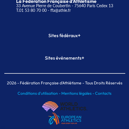
La Fédération Française d'Athlétisme
33 Avenue Pierre de Coubertin - 75640 Paris Cedex 13
T.01 53 80 70 00
- ffa@athle.fr
+
Sites fédéraux
SI-FFA
CALORG
+
Sites événements
Plateforme Formation
Meeting de Paris
Meeting de Paris indoor
MAIF Ekiden de Paris
2026
- Fédération Française d'Athlétisme - Tous Droits Réservés
Conditions d'utilisation -
Mentions légales -
Contacts