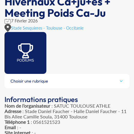
Hivernaux Ca+ju+es +
Meeting Poids Ca-Ju
7 Février 2026
Stade Sesquieres - Toulouse - Occitanie
PODIUMS
Choisir une rubrique
Informations pratiques
Nom de l’organisateur
: SATUC TOULOUSE ATHLE
Adresse
: Stade Daniel Faucher - Halle Daniel Faucher - 11
Bis Allee Camille Soula, 31400 Toulouse
Téléphone 1
: 0561521523
Email
: -
Site internet
: -