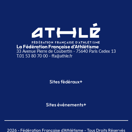
La Fédération Française d'Athlétisme
33 Avenue Pierre de Coubertin - 75640 Paris Cedex 13
T.01 53 80 70 00
- ffa@athle.fr
+
Sites fédéraux
SI-FFA
CALORG
+
Sites événements
Plateforme Formation
Meeting de Paris
Meeting de Paris indoor
MAIF Ekiden de Paris
2026
- Fédération Française d'Athlétisme - Tous Droits Réservés