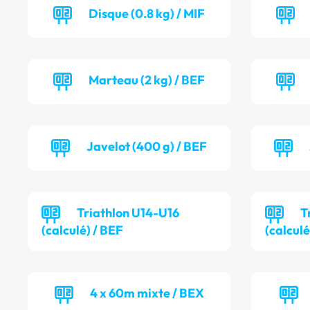
Disque (0.8 kg) / MIF
Marteau (2 kg) / BEF
Javelot (400 g) / BEF
Triathlon U14-U16
T
(calculé) / BEF
(calcul
4 x 60m mixte / BEX