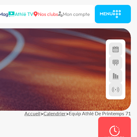
 Mag
Athlé TV
Nos clubs
Mon compte
MENU
Accueil
>
Calendrier
>
Equip Athlé De Printemps 71