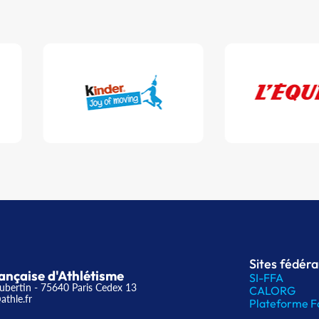
Sites fédér
ançaise d'Athlétisme
SI-FFA
ubertin - 75640 Paris Cedex 13
CALORG
athle.fr
Plateforme F