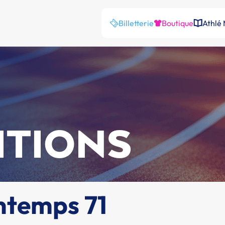
Billetterie
Boutique
Athlé
ITIONS
ntemps 71