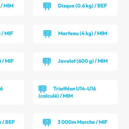
 / MIM
Disque (0.6 kg) / BEF
 / MIF
Marteau (4 kg) / MIM
 / MIF
Javelot (600 g) / MIM
16
Triathlon U14-U16
(calculé) / MIM
 / BEF
3 000m Marche / MIF