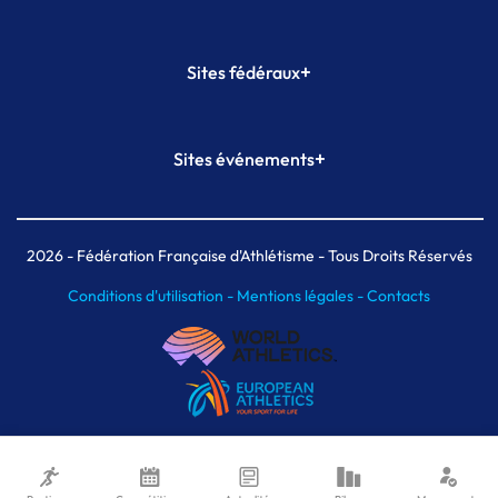
+
Sites fédéraux
SI-FFA
CALORG
+
Sites événements
Plateforme Formation
Meeting de Paris
Meeting de Paris indoor
MAIF Ekiden de Paris
2026
- Fédération Française d'Athlétisme - Tous Droits Réservés
Conditions d'utilisation -
Mentions légales -
Contacts