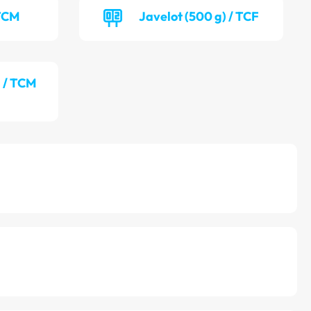
 TCM
Javelot (500 g) / TCF
) / TCM