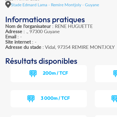
Stade Edmard Lama - Remire Montjoly - Guyane
Informations pratiques
Nom de l’organisateur
: RENE HUGUETTE
Adresse
: ., 97300 Guyane
Email
: -
Site internet
: -
Adresse du stade
: Vidal, 97354 REMIRE MONTJOLY
Résultats disponibles
200m / TCF
3 000m / TCF