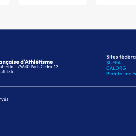
Sites fédér
ançaise d'Athlétisme
SI-FFA
ubertin - 75640 Paris Cedex 13
CALORG
athle.fr
Plateforme F
rvés