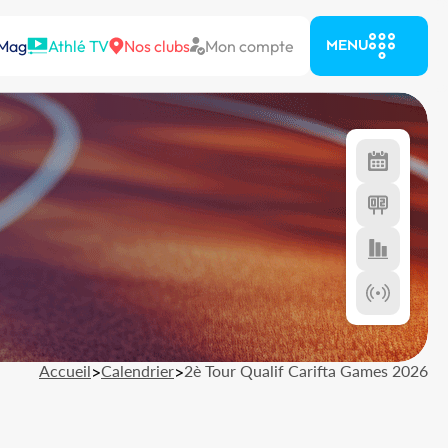
 Mag
Athlé TV
Nos clubs
Mon compte
MENU
Accueil
>
Calendrier
>
2è Tour Qualif Carifta Games 2026