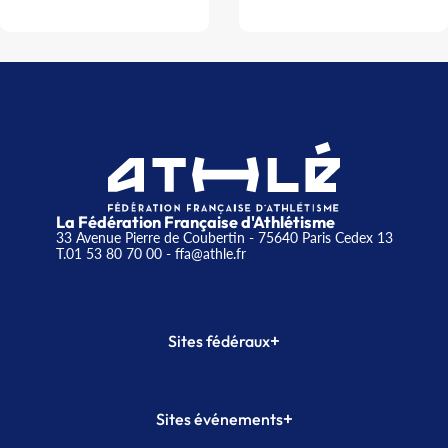
La Fédération Française d'Athlétisme
33 Avenue Pierre de Coubertin - 75640 Paris Cedex 13
T.01 53 80 70 00
- ffa@athle.fr
+
Sites fédéraux
SI-FFA
CALORG
+
Sites événements
Plateforme Formation