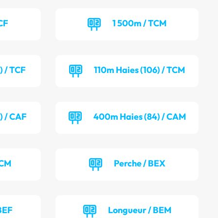
CF
1 500m / TCM
) / TCF
110m Haies (106) / TCM
) / CAF
400m Haies (84) / CAM
TCM
Perche / BEX
BEF
Longueur / BEM