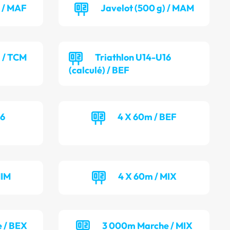
) / MAF
Javelot (500 g) / MAM
) / TCM
Triathlon U14-U16
(calculé) / BEF
16
4 X 60m / BEF
MIM
4 X 60m / MIX
 / BEX
3 000m Marche / MIX