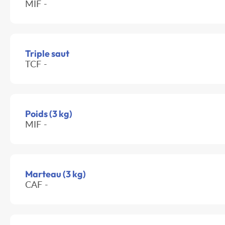
MIF -
Triple saut
TCF -
Poids (3 kg)
MIF -
Marteau (3 kg)
CAF -