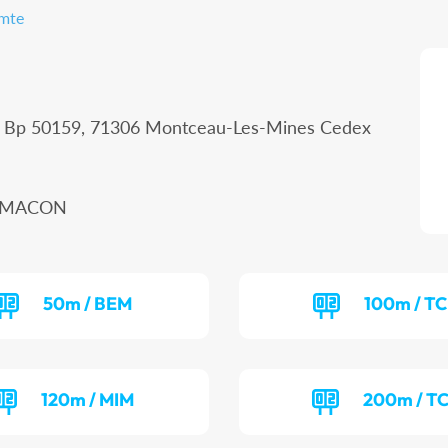
omte
 - Bp 50159, 71306 Montceau-Les-Mines Cedex
00 MACON
50m / BEM
100m / T
120m / MIM
200m / T