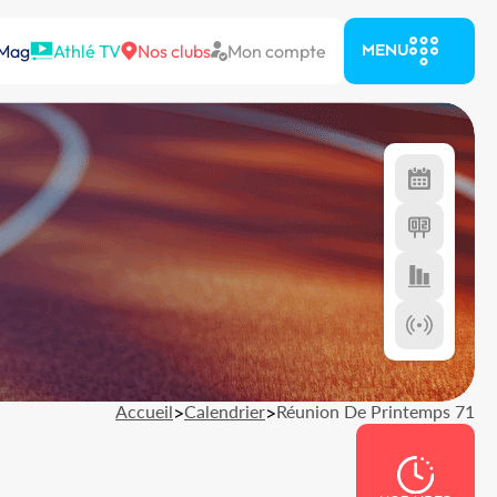
 Mag
Athlé TV
Nos clubs
Mon compte
MENU
Accueil
>
Calendrier
>
Réunion De Printemps 71