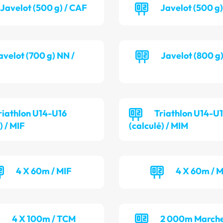
Javelot (500 g) / CAF
Javelot (500 g
avelot (700 g) NN /
Javelot (800 g
riathlon U14-U16
Triathlon U14-U
) / MIF
(calculé) / MIM
4 X 60m / MIF
4 X 60m / 
4 X 100m / TCM
2 000m Marche