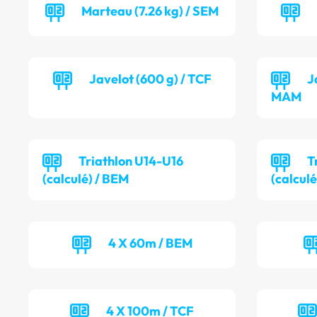
Marteau (7.26 kg) / SEM
Javelot (600 g) / TCF
J
MAM
Triathlon U14-U16
T
(calculé) / BEM
(calculé
4 X 60m / BEM
4 X 100m / TCF