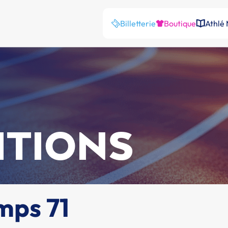
Billetterie
Boutique
Athlé
ITIONS
mps 71