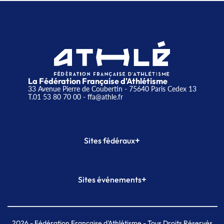
La Fédération Française d'Athlétisme
33 Avenue Pierre de Coubertin - 75640 Paris Cedex 13
T.01 53 80 70 00
- ffa@athle.fr
+
Sites fédéraux
SI-FFA
CALORG
+
Sites événements
Plateforme Formation
Meeting de Paris
Meeting de Paris indoor
MAIF Ekiden de Paris
2026
- Fédération Française d'Athlétisme - Tous Droits Réservés