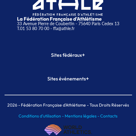
La Fédération Française d'Athlétisme
33 Avenue Pierre de Coubertin - 75640 Paris Cedex 13
T.01 53 80 70 00
- ffa@athle.fr
+
Sites fédéraux
SI-FFA
CALORG
+
Sites événements
Plateforme Formation
Meeting de Paris
Meeting de Paris indoor
MAIF Ekiden de Paris
2026
- Fédération Française d'Athlétisme - Tous Droits Réservés
Conditions d'utilisation -
Mentions légales -
Contacts