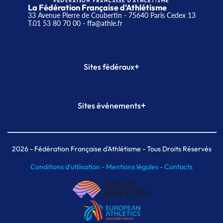
La Fédération Française d'Athlétisme
33 Avenue Pierre de Coubertin - 75640 Paris Cedex 13
T.01 53 80 70 00
- ffa@athle.fr
+
Sites fédéraux
SI-FFA
CALORG
+
Sites événements
Plateforme Formation
Meeting de Paris
Meeting de Paris indoor
MAIF Ekiden de Paris
2026
- Fédération Française d'Athlétisme - Tous Droits Réservés
Conditions d'utilisation -
Mentions légales -
Contacts