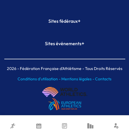
+
Sites fédéraux
SI-FFA
CALORG
+
Sites événements
Plateforme Formation
Meeting de Paris
Meeting de Paris indoor
MAIF Ekiden de Paris
2026
- Fédération Française d'Athlétisme - Tous Droits Réservés
Conditions d'utilisation -
Mentions légales -
Contacts